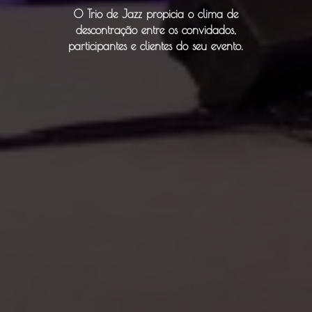
O Trio de Jazz propicia o clima de
descontração entre os convidados,
participantes e clientes do seu evento.